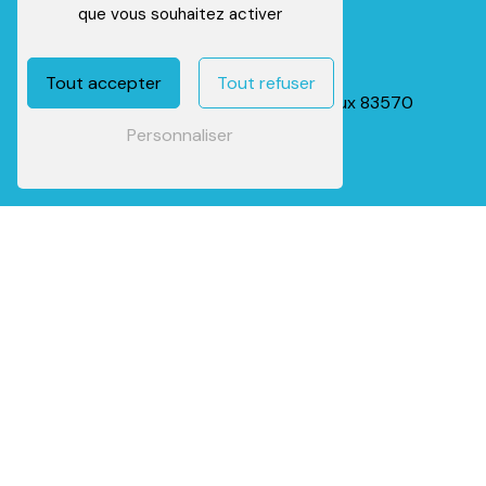
que vous souhaitez activer
Adresse
Tout accepter
Tout refuser
734 Vieux, Chemin d'Entrecasteaux
83570
Carcès
Personnaliser
Téléphone
06 13 07 72 97
E-mail