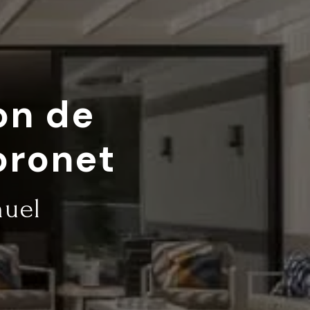
on de
oronet
muel