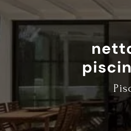
nett
pisci
Pis