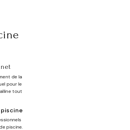
cine
onet
ment de la
uel pour le
alline tout
 piscine
essionnels
de piscine.