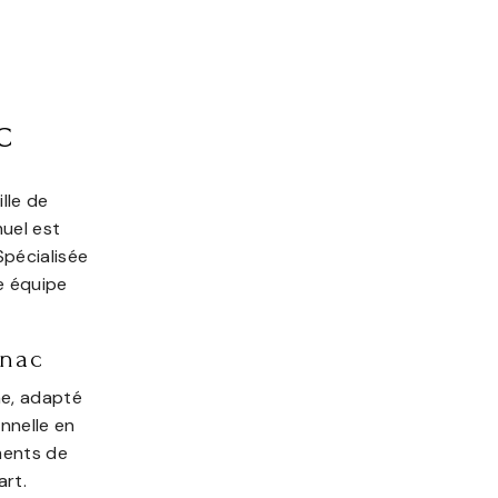
c
lle de
muel est
Spécialisée
re équipe
gnac
ne, adapté
onnelle en
ments de
art.