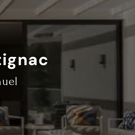
tignac
muel