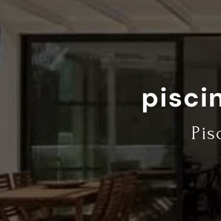
pisci
Pis