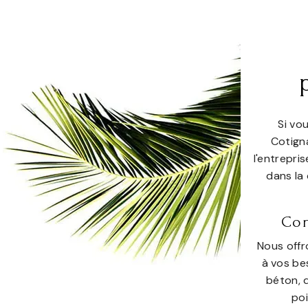
Si vo
Cotigna
l'entrepri
dans la 
Con
Nous offr
à vos bes
béton, 
poi