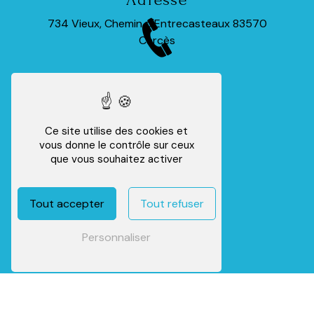
734 Vieux, Chemin d'Entrecasteaux
83570
Carcès
Téléphone
Ce site utilise des cookies et
vous donne le contrôle sur ceux
06 13 07 72 97
que vous souhaitez activer
Tout accepter
Tout refuser
Personnaliser
E-mail
ad.minmax@hotmail.fr