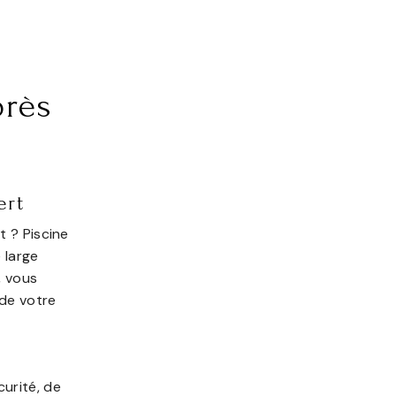
près
ert
 ? Piscine
 large
, vous
 de votre
e
urité, de