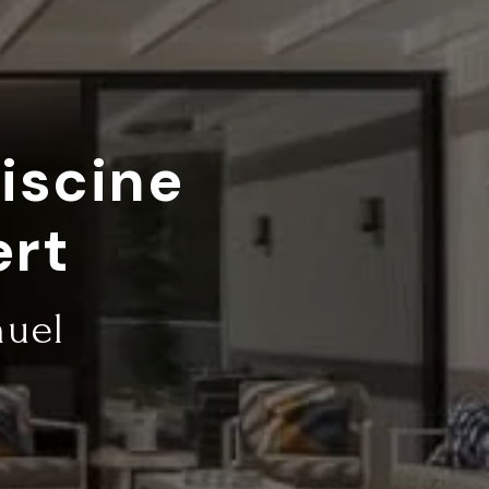
iscine
ert
muel